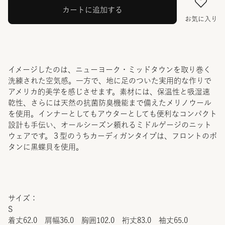
カートに追加する
お気に入り
イメージしたのは、ニューヨーク・ミッドタウンを取り巻く
洗練された空気感。一方で、地に足のついた実用的な作りで
アメリカ的美学を感じさせます。素材には、保温性と吸湿速
乾性、さらには天然の抗菌防臭機能まで備えたメリノウール
を使用。インナーとしてもアウターとしても便利なコンパクト
設計も手伝い、オールシーズン頼れるミドルゲージのニット
ウェアです。３型のうちカーディガンタイプは、フロントのボ
タンに黒蝶貝を使用。
サイズ：
S
着丈62.0 肩幅36.0 胸囲102.0 裄丈83.0 袖丈65.0