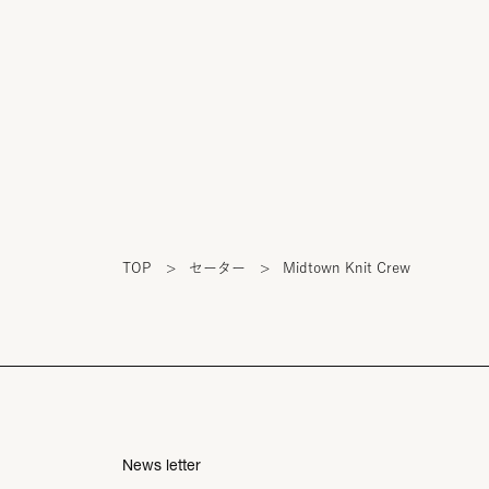
TOP
>
セーター
>
Midtown Knit Crew
News letter