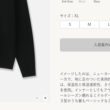
Ash Gray
Black
Navy
サイズ：XL
S
M
入荷案内
イメージしたのは、ニューヨ
一方で、地に足のついた実用
は、保温性と吸湿速乾性、さ
を使用。インナーとしてもア
ールシーズン頼れるミドルゲ
３型のうち最もベーシックな