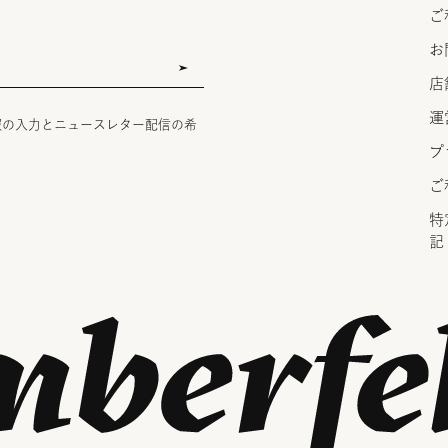
ご
お
店
運
報の入力とニュースレター配信の希
プ
ご
特
記