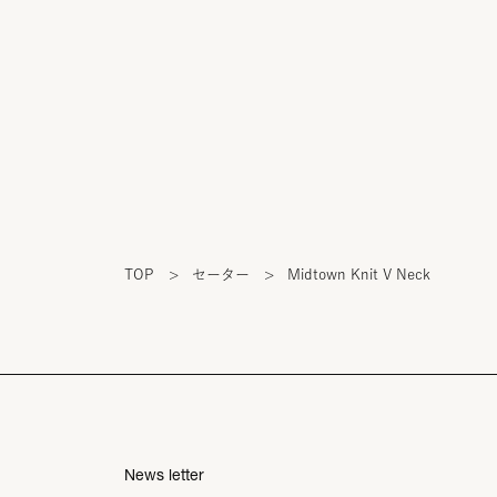
TOP
>
セーター
>
Midtown Knit V Neck
News letter