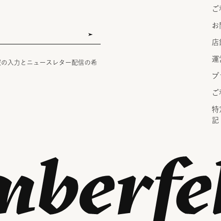
ご
お
店
運
報の入力とニュースレター配信の希
プ
ご
特
記