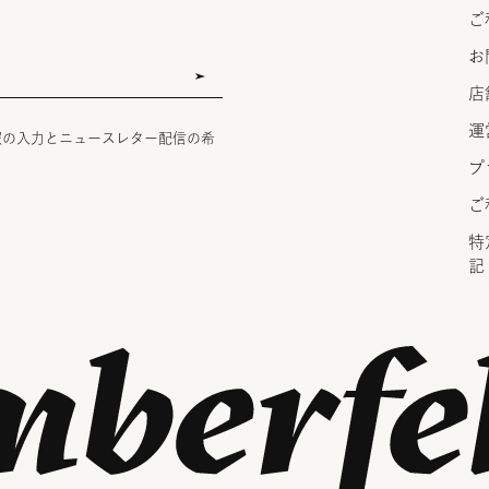
ご
お
店
運
報の入力とニュースレター配信の希
プ
ご
特
記