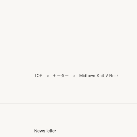
TOP
>
セーター
>
Midtown Knit V Neck
News letter