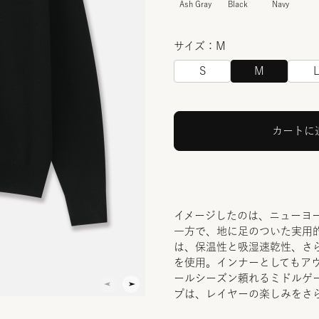
Ash Gray
Black
Navy
サイズ：M
S
M
カートに
イメージしたのは、ニューヨ
一方で、地に足のついた実用
は、保温性と吸湿速乾性、さ
を使用。インナーとしてもア
ールシーズン頼れるミドルゲ
プは、レイヤーの楽しみをさ