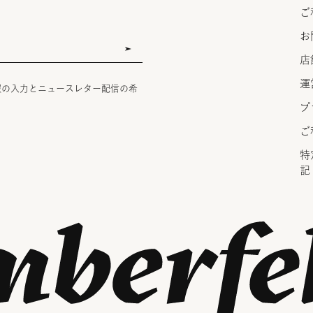
ご
お
店
運
報の入力とニュースレター配信の希
プ
ご
特
記