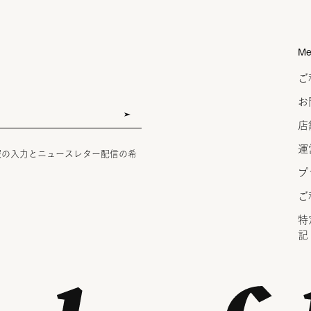
Me
ご
お
店
運
報の入力とニュースレター配信の希
プ
ご
特
記