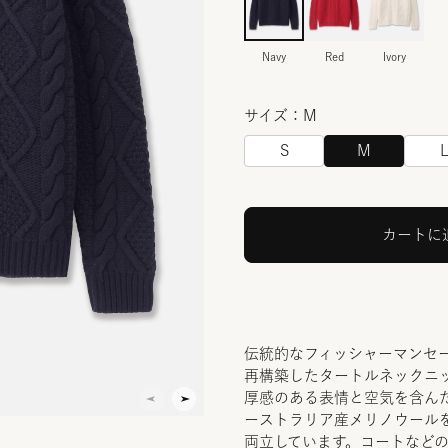
Navy
Red
Ivory
サイズ：M
S
M
カートに
伝統的なフィッシャーマンセ
再構築したタートルネックニ
厚感のある表情と空気を含ん
ーストラリア産メリノウール
両立しています。コートなど