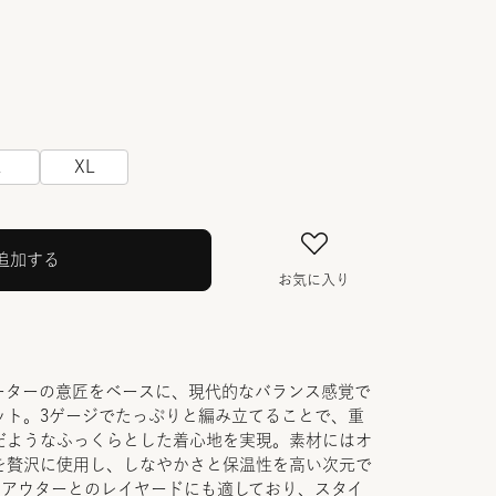
L
XL
追加する
お気に入り
ーターの意匠をベースに、現代的なバランス感覚で
ット。3ゲージでたっぷりと編み立てることで、重
だようなふっくらとした着心地を実現。素材にはオ
を贅沢に使用し、しなやかさと保温性を高い次元で
のアウターとのレイヤードにも適しており、スタイ