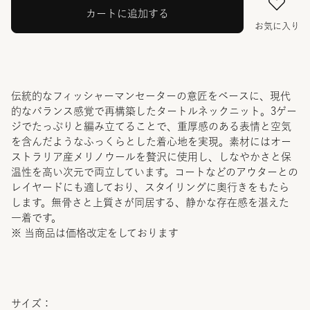
カートに追加する
お気に入り
伝統的なフィッシャーマンセーターの意匠をベースに、現代
的なバランス感覚で再構築したタートルネックニット。3ゲー
ジでたっぷりと編み立てることで、重厚感のある表情と空気
を含んだようなふっくらとした着心地を実現。素材にはオー
ストラリア産メリノウールを贅沢に使用し、しなやかさと保
温性を高い次元で両立しています。コートなどのアウターとの
レイヤードにも適しており、スタイリングに奥行きをもたら
します。無骨さと上質さが同居する、静かな存在感を湛えた
一着です。
※ 当商品は価格改定をしております
サイズ：