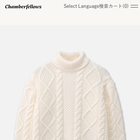
Select Language
検索
カート(
0
)
ログイン/ 新規会員登録
オンラインストア
コレクション
店舗
お知らせ