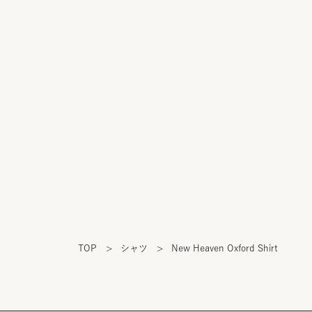
TOP
>
シャツ
>
New Heaven Oxford Shirt