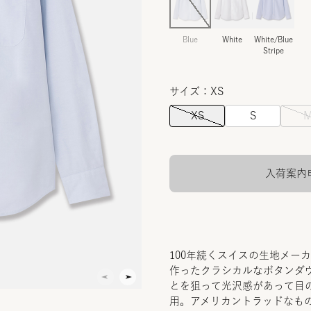
Blue
White
White/Blue
Stripe
サイズ：XS
XS
S
入荷案内
100年続くスイスの生地メー
作ったクラシカルなボタンダ
とを狙って光沢感があって目
用。アメリカントラッドなも