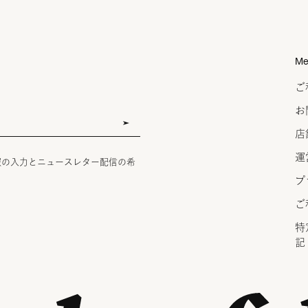
Me
ご
お
店
運
報の入力とニュースレター配信の希
プ
ご
特
記