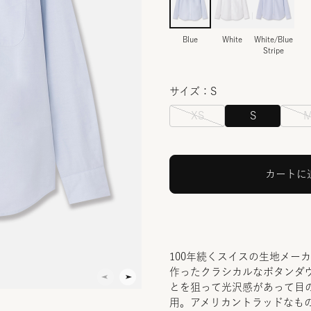
Blue
White
White/Blue
Stripe
サイズ：S
XS
S
カートに
100年続くスイスの生地メー
作ったクラシカルなボタンダ
とを狙って光沢感があって目
用。アメリカントラッドなも