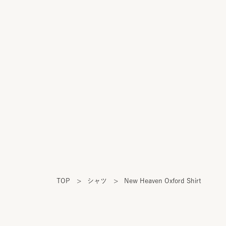
TOP
>
シャツ
>
New Heaven Oxford Shirt