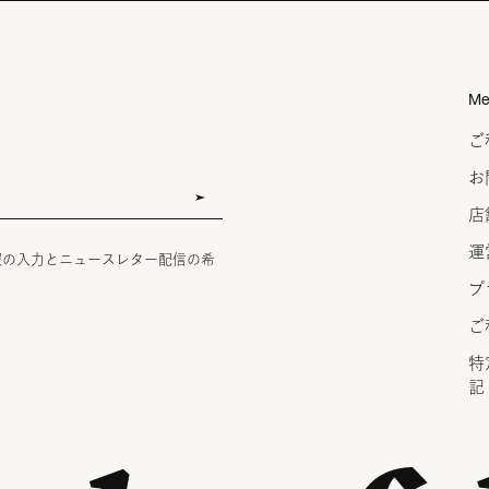
Me
ご
お
店
運
報の入力とニュースレター配信の希
プ
ご
特
記