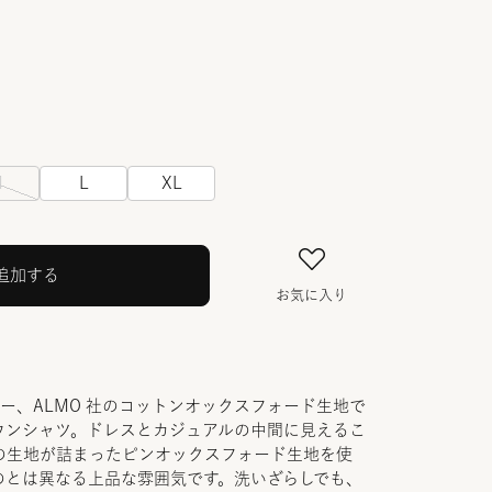
M
L
XL
追加する
お気に入り
カー、ALMO 社のコットンオックスフォード生地で
ウンシャツ。ドレスとカジュアルの中間に見えるこ
の生地が詰まったピンオックスフォード生地を使
のとは異なる上品な雰囲気です。洗いざらしでも、