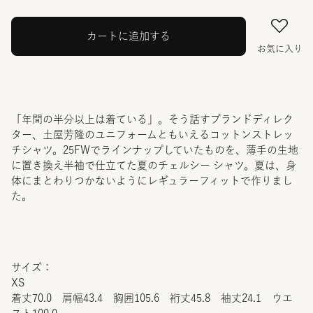
カートに追加する
お気に入り
「年間の半分以上は着ている」。そう話すブランドディレク
ター、土屋芳隆のユニフォームともいえるコットンストレッ
チシャツ。25FWでラインナップしていたものを、薄手の生地
に置き換え半袖で仕立てた夏のチェルシー シャツ。夏は、身
体にまとわりつかないようにレギュラーフィットで作りまし
た。
サイズ：
XS
着丈70.0 肩幅43.4 胸囲105.6 裄丈45.8 袖丈24.1 ウエ