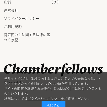
店舗
( X )
運営会社
プライバシーポリシー
ご利用規約
特定商取引に関する法律に
基
づく表記
当サイトでは利用体験の向上およびコンテンツの最適な提供、ト
© Chamberfellows
ラフィックの分析を目的としてCookieを使用しています。
サイトの閲覧を継続された場合、Cookieの利用に同意したことも
のといたします。
詳細については
プライバシーポリシー
をご確認ください。
承諾する