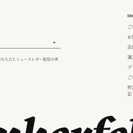
Me
ご
お
店
運
報の入力とニュースレター配信の希
プ
ご
特
記