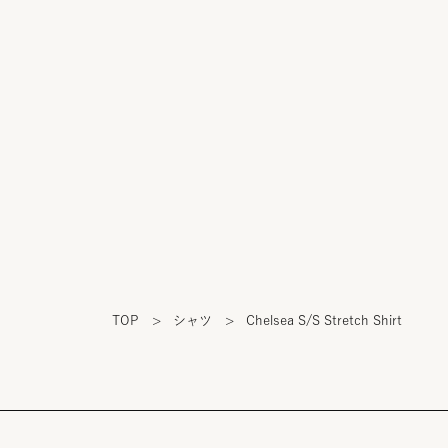
TOP
>
シャツ
>
Chelsea S/S Stretch Shirt