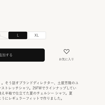
M
L
XL
追加する
お気に入り
」。そう話すブランドディレクター、土屋芳隆のユ
ストレッチシャツ。25FWでラインナップしてい
換え半袖で仕立てた夏のチェルシー シャツ。夏
ようにレギュラーフィットで作りました。