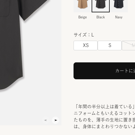
Beige
Black
Navy
サイズ：L
XS
S
カートに
「年間の半分以上は着ている
ニフォームともいえるコットン
たものを、薄手の生地に置き
は、身体にまとわりつかない