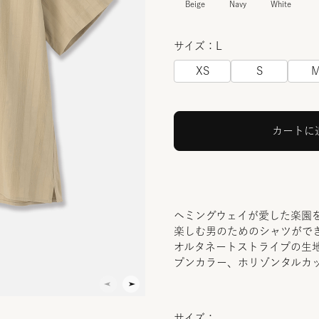
Beige
Navy
White
サイズ：L
XS
S
カートに
ヘミングウェイが愛した楽園
楽しむ男のためのシャツがで
オルタネートストライプの生
プンカラー、ホリゾンタルカ
サイズ：