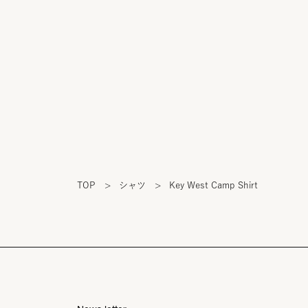
TOP
>
シャツ
>
Key West Camp Shirt