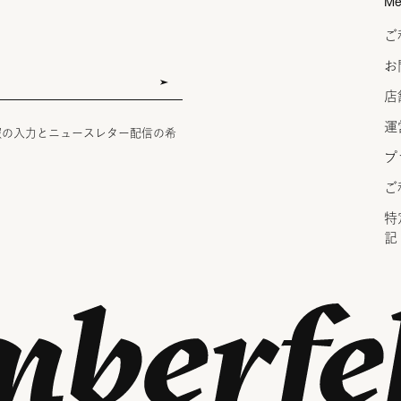
Me
ご
お
店
運
報の入力とニュースレター配信の希
プ
ご
特
記