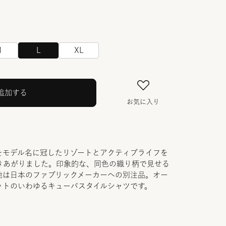
M
L
XL
追加する
お気に入り
をモデル名に冠したリゾートとアクティブライフを
きあがりました。印象的な、同色の織り柄で見せる
地は日本のファブリックメーカーへの別注品。オー
ットのいわゆるキューバスタイルシャツです。