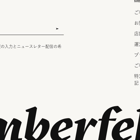
Me
ご
お
店
運
報の入力とニュースレター配信の希
プ
ご
特
記