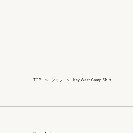
TOP
>
シャツ
>
Key West Camp Shirt