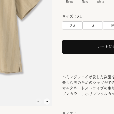
Beige
Navy
White
サイズ：XL
XS
S
カートに
ヘミングウェイが愛した楽園
楽しむ男のためのシャツがで
オルタネートストライプの生
プンカラー、ホリゾンタルカ
サイズ：