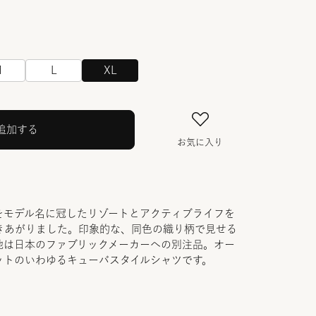
M
L
XL
追加する
お気に入り
をモデル名に冠したリゾートとアクティブライフを
きあがりました。印象的な、同色の織り柄で見せる
地は日本のファブリックメーカーへの別注品。オー
ットのいわゆるキューバスタイルシャツです。