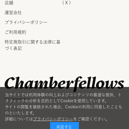
店舗
( X )
運営会社
プライバシーポリシー
ご利用規約
特定商取引に関する法律に
基
づく表記
当サイトでは利用体験の向上およびコンテンツの最適な提供、ト
© Chamberfellows
ラフィックの分析を目的としてCookieを使用しています。
サイトの閲覧を継続された場合、Cookieの利用に同意したことも
のといたします。
詳細については
プライバシーポリシー
をご確認ください。
承諾する