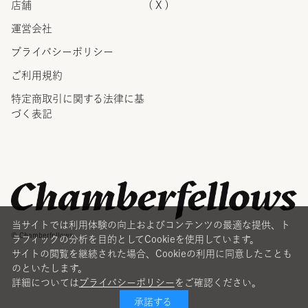
店舗
( X )
運営会社
プライバシーポリシー
ご利用規約
特定商取引に関する法律に
基
づく表記
当サイトでは利用体験の向上およびコンテンツの最適な提供、ト
© Chamberfellows
ラフィックの分析を目的としてCookieを使用しています。
サイトの閲覧を継続された場合、Cookieの利用に同意したことも
のといたします。
詳細については
プライバシーポリシー
をご確認ください。
承諾する