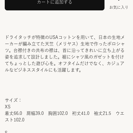
カートに追加する
お気に入り
ドライタッチが特徴のUSAコットンを用いて、日本の生地メ
ーカーが編み立てた天竺（メリヤス）生地で作ったポロシャ
ツ。台襟付きの共布の襟は、首に沿ってきれいに立ち上がる
姿を追求して設計しました。裾にシャツ風のガゼットを付け
てちょっとした遊び心を。オフタイムだけでなく、カジュア
ルなビジネススタイルにも活躍します。
サイズ：
XS
着丈66.0 肩幅39.0 胸囲102.0 裄丈41.0 袖丈21.5 ウエ
スト102.0
S