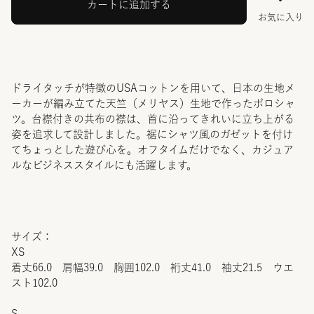
カートに追加する
お気に入り
ドライタッチが特徴のUSAコットンを用いて、日本の生地メ
ーカーが編み立てた天竺（メリヤス）生地で作ったポロシャ
ツ。台襟付きの共布の襟は、首に沿ってきれいに立ち上がる
姿を追求して設計しました。裾にシャツ風のガゼットを付け
てちょっとした遊び心を。オフタイムだけでなく、カジュア
ルなビジネススタイルにも活躍します。
サイズ：
XS
着丈66.0 肩幅39.0 胸囲102.0 裄丈41.0 袖丈21.5 ウエ
スト102.0
S