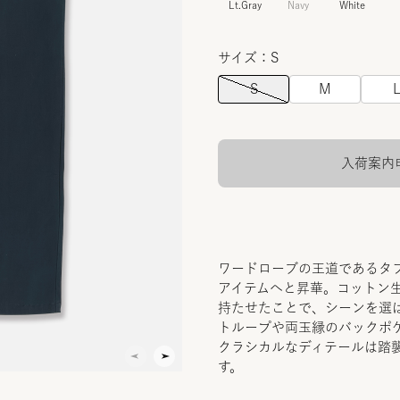
Lt.Gray
Navy
White
サイズ：S
S
M
入荷案内
ワードローブの王道であるタ
アイテムへと昇華。コットン
持たせたことで、シーンを選
トループや両玉縁のバックポ
クラシカルなディテールは踏
す。