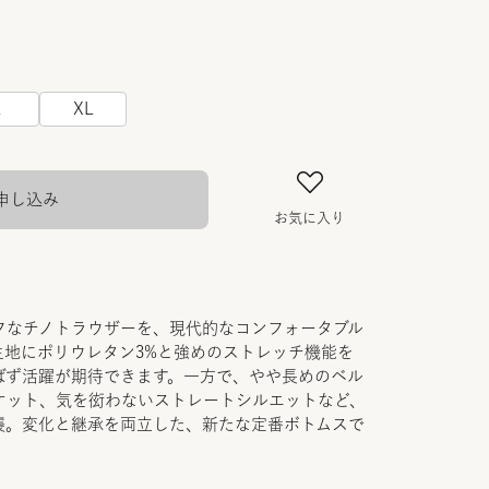
L
XL
申し込み
お気に入り
フなチノトラウザーを、現代的なコンフォータブル
生地にポリウレタン3%と強めのストレッチ機能を
ばず活躍が期待できます。一方で、やや長めのベル
ケット、気を衒わないストレートシルエットなど、
襲。変化と継承を両立した、新たな定番ボトムスで