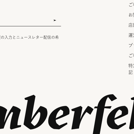
ご
お
店
運
報の入力とニュースレター配信の希
プ
ご
特
記