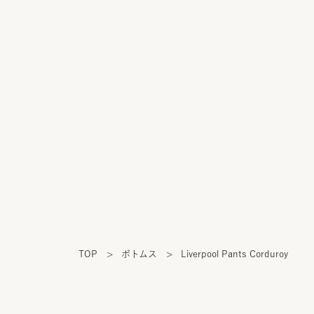
TOP
>
ボトムス
>
Liverpool Pants Corduroy