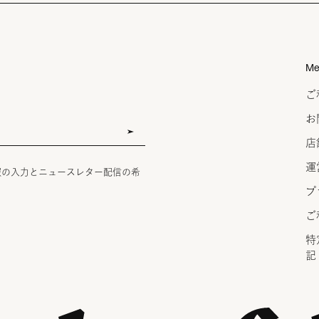
Me
ご
お
店
運
報の入力とニュースレター配信の希
プ
ご
特
記