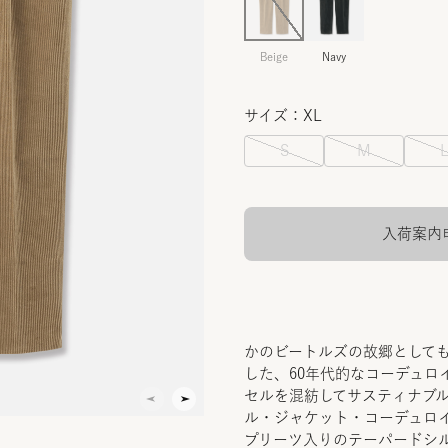
Beige
Navy
サイズ：XL
S
M
入荷案内
かのビートルズの故郷として
した、60年代的なコーデュロ
セルを混紡してサスティナブ
ル・ジャケット・コーデュロ
プリーツ入りのテーパードシ