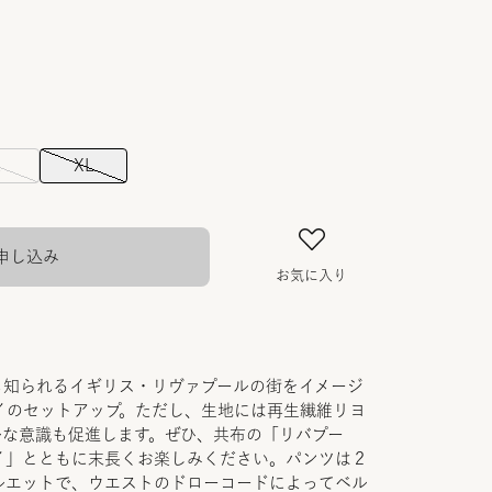
L
XL
申し込み
お気に入り
も知られるイギリス・リヴァプールの街をイメージ
イのセットアップ。ただし、生地には再生繊維リヨ
ルな意識も促進します。ぜひ、共布の「リバプー
イ」とともに末長くお楽しみください。パンツは２
ルエットで、ウエストのドローコードによってベル