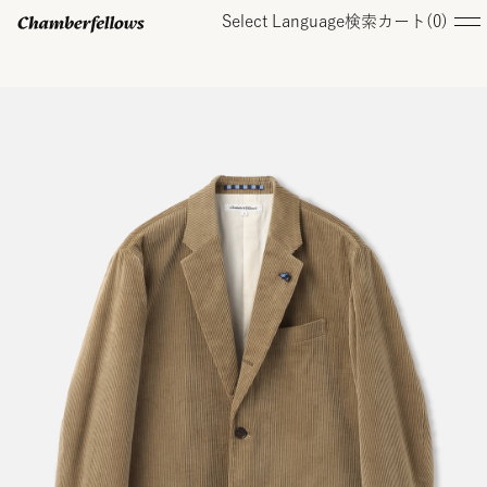
Select Language
検索
カート(
0
)
ログイン/ 新規会員登録
オンラインストア
コレクション
店舗
お知らせ