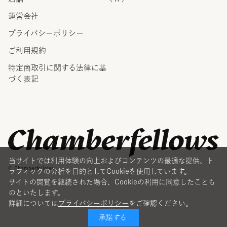
運営会社
プライバシーポリシー
ご利用規約
特定商取引に関する法律に
基
づく表記
当サイトでは利用体験の向上およびコンテンツの最適な提供、ト
© Chamberfellows
ラフィックの分析を目的としてCookieを使用しています。
サイトの閲覧を継続された場合、Cookieの利用に同意したことも
のといたします。
詳細については
プライバシーポリシー
をご確認ください。
承諾する