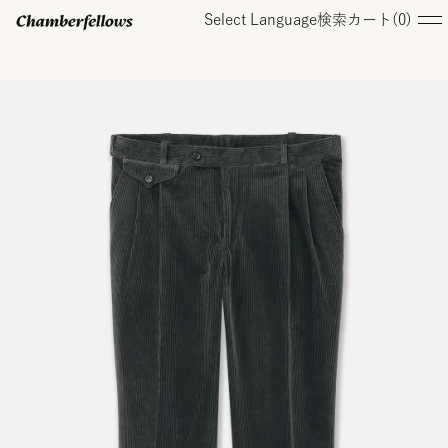
Select Language
検索
カート(
0
)
ログイン/ 新規会員登録
オンラインストア
コレクション
店舗
お知らせ