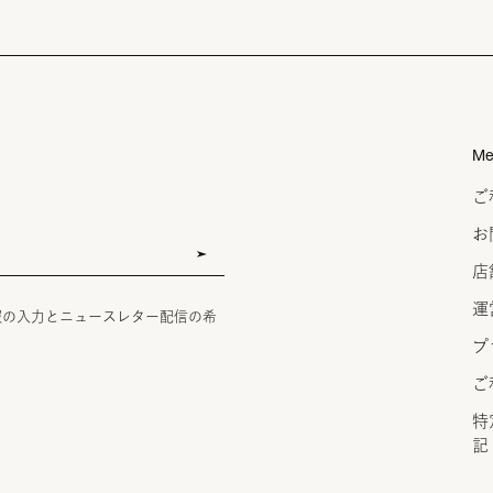
Me
ご
お
店
運
報の入力とニュースレター配信の希
プ
ご
特
記