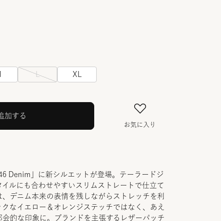
M
L
XL
追加する
お気に入り
6 Denim」に新シルエットが登場。テーラードジ
タイルにも合わせやすいスリムストレートで仕立て
は、デニム本来の表情を残しながらストレッチを利
ックなイエロー＆オレンジステッチではなく、あえ
都会的な印象に。ブランドを主張するレザーパッチ