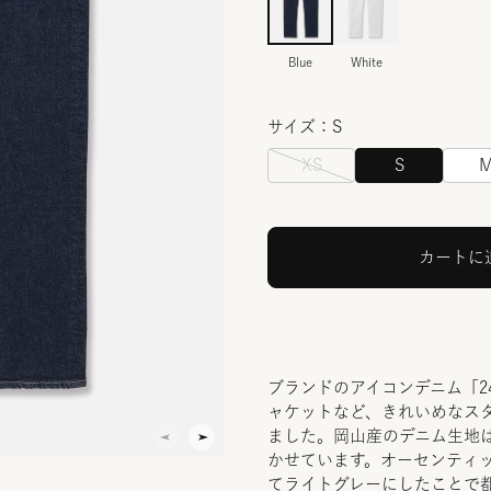
Blue
White
サイズ：S
XS
S
カートに
ブランドのアイコンデニム「24
ャケットなど、きれいめなス
ました。岡山産のデニム生地
かせています。オーセンティ
てライトグレーにしたことで