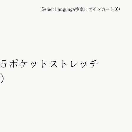
Select Language
検索
ログイン
カート(
0
)
・５ポケットストレッチ
）