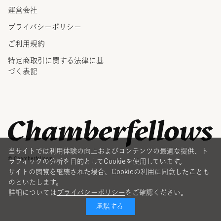
運営会社
プライバシーポリシー
ご利用規約
特定商取引に関する法律に
基
づく表記
当サイトでは利用体験の向上およびコンテンツの最適な提供、ト
© Chamberfellows
ラフィックの分析を目的としてCookieを使用しています。
サイトの閲覧を継続された場合、Cookieの利用に同意したことも
のといたします。
詳細については
プライバシーポリシー
をご確認ください。
承諾する