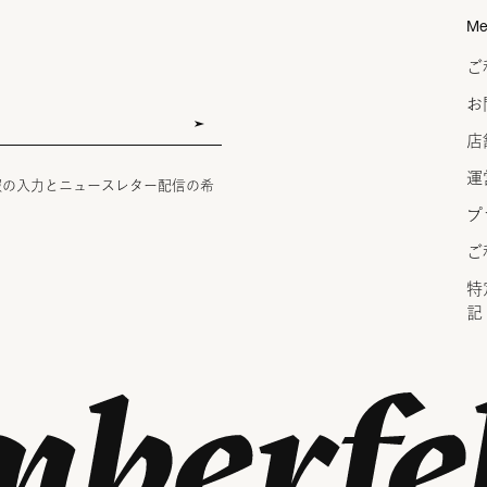
Me
ご
お
店
運
報の入力とニュースレター配信の希
プ
ご
特
記