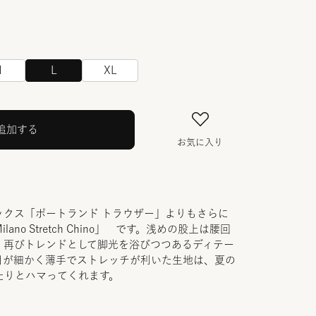
M
L
XL
追加する
お気に入り
ックス「ポートランド トラウザー」よりもさらに
no Stretch Chino」 です。浅めの股上は腰回
、再びトレンドとして脚光を浴びつつあるディテー
目が細かく薄手でストレッチが利いた生地は、夏の
たりとハマってくれます。