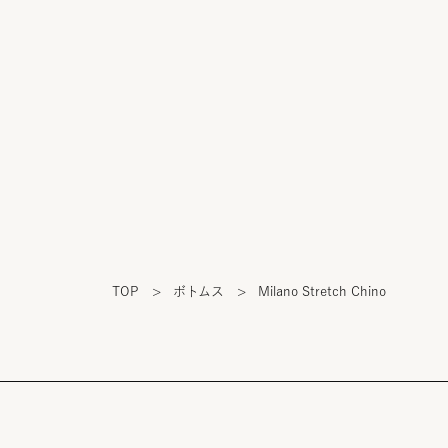
TOP
>
ボトムス
>
Milano Stretch Chino