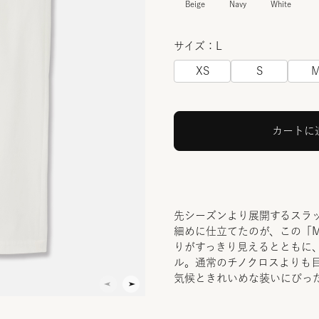
Beige
Navy
White
サイズ：L
XS
S
カートに
先シーズンより展開するスラ
細めに仕立てたのが、この「Mila
りがすっきり見えるとともに
ル。通常のチノクロスよりも
気候ときれいめな装いにぴっ