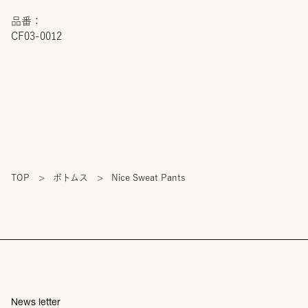
品番：
CF03-0012
TOP
>
ボトムス
>
Nice Sweat Pants
News letter