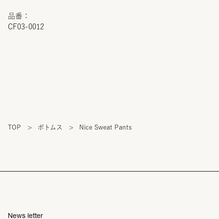
品番：
CF03-0012
TOP
>
ボトムス
>
Nice Sweat Pants
News letter