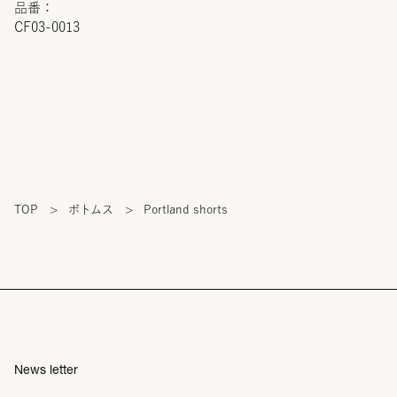
品番：
CF03-0013
TOP
>
ボトムス
>
Portland shorts
News letter