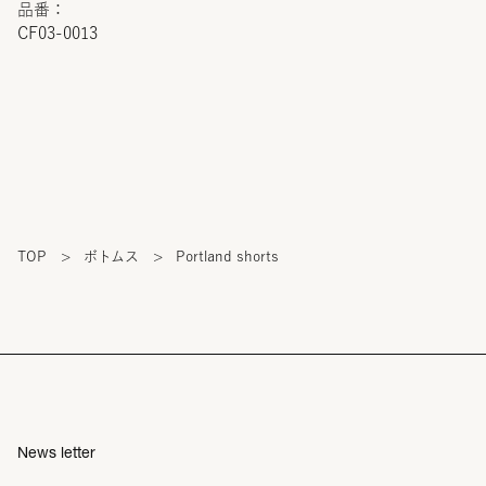
品番：
CF03-0013
TOP
>
ボトムス
>
Portland shorts
News letter