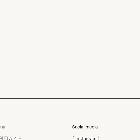
nu
Social media
利用ガイド
( Instagram )