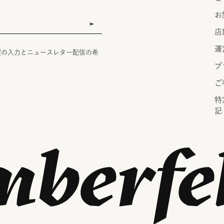
お
店
運
報の入力とニュースレター配信の希
プ
ご
特
記