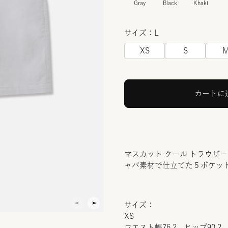
Gray
Black
Khaki
サイズ：L
XS
S
カートに
マスカット クール トラウザ
ャバ素材で仕立てた５ポケッ
サイズ：
XS
ウエスト幅76.2 ヒップ90.2 