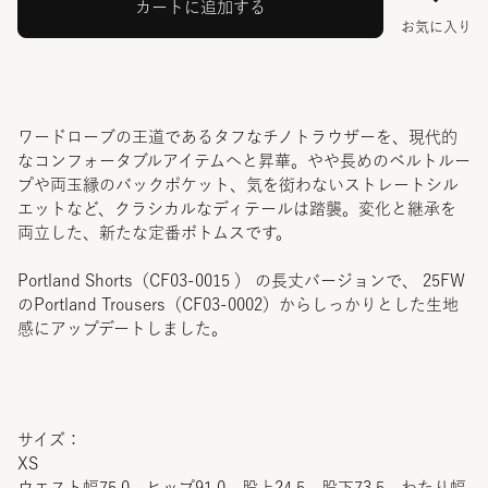
カートに追加する
お気に入り
ワードローブの王道であるタフなチノトラウザーを、現代的
なコンフォータブルアイテムへと昇華。やや長めのベルトルー
プや両玉縁のバックポケット、気を衒わないストレートシル
エットなど、クラシカルなディテールは踏襲。変化と継承を
両立した、新たな定番ボトムスです。
Portland Shorts（CF03-0015 ） の長丈バージョンで、 25FW
のPortland Trousers（CF03-0002）からしっかりとした生地
感にアップデートしました。
サイズ：
XS
ウエスト幅75.0 ヒップ91.0 股上24.5 股下73.5 わたり幅