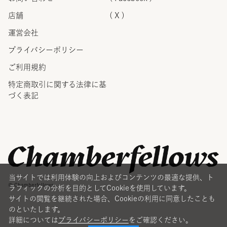
店舗
( X )
運営会社
プライバシーポリシー
ご利用規約
特定商取引に関する法律に
基
づく表記
当サイトでは利用体験の向上およびコンテンツの最適な提供、ト
© Chamberfellows
ラフィックの分析を目的としてCookieを使用しています。
サイトの閲覧を継続された場合、Cookieの利用に同意したことも
のといたします。
詳細については
プライバシーポリシー
をご確認ください。