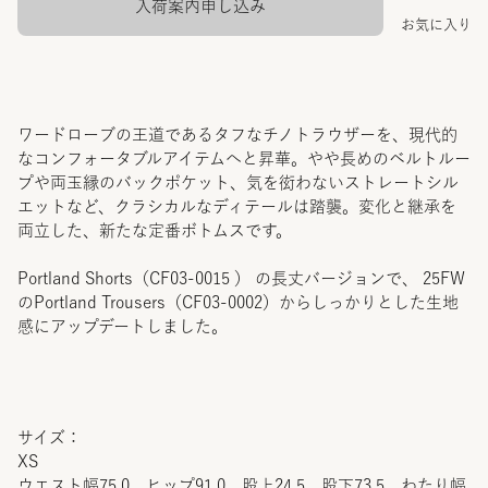
入荷案内申し込み
お気に入り
ワードローブの王道であるタフなチノトラウザーを、現代的
なコンフォータブルアイテムへと昇華。やや長めのベルトルー
プや両玉縁のバックポケット、気を衒わないストレートシル
エットなど、クラシカルなディテールは踏襲。変化と継承を
両立した、新たな定番ボトムスです。
Portland Shorts（CF03-0015 ） の長丈バージョンで、 25FW
のPortland Trousers（CF03-0002）からしっかりとした生地
感にアップデートしました。
サイズ：
XS
ウエスト幅75.0 ヒップ91.0 股上24.5 股下73.5 わたり幅