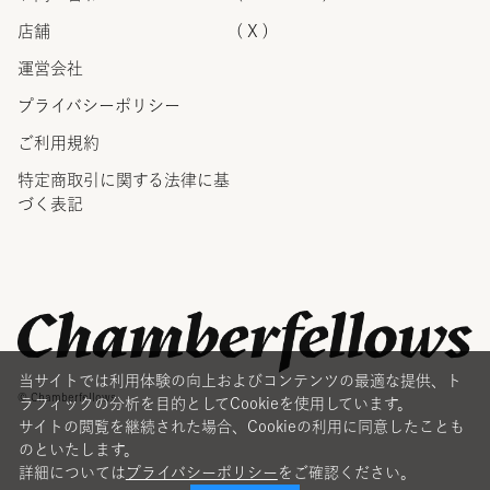
店舗
( X )
運営会社
プライバシーポリシー
ご利用規約
特定商取引に関する法律に
基
づく表記
当サイトでは利用体験の向上およびコンテンツの最適な提供、ト
© Chamberfellows
ラフィックの分析を目的としてCookieを使用しています。
サイトの閲覧を継続された場合、Cookieの利用に同意したことも
のといたします。
詳細については
プライバシーポリシー
をご確認ください。