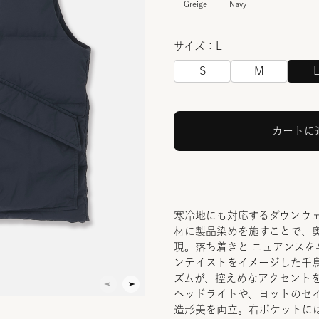
Greige
Navy
サイズ：L
S
M
カートに
寒冷地にも対応するダウンウ
材に製品染めを施すことで、
現。落ち着きと ニュアンスを
ンテイストをイメージした千
ズムが、控えめなアクセント
ヘッドライトや、ヨットのセ
造形美を両立。右ポケットに