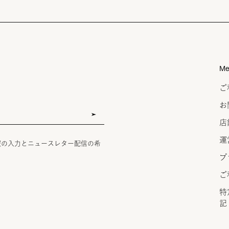
Me
ご
お
店
運
報の入力とニュースレター配信の希
プ
ご
特
記