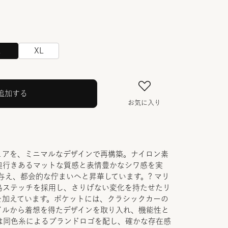
L
XL
追加する
お気に入り
ェアを、ミニマルなデザインで再構築。ナイロン素
奥行きあるマットな質感と表情豊かなシワ感を実
与え、都会的な佇まいへと昇華しています。? マリ
鳥ステッチを採用し、さりげない変化を持たせたリ
を加えています。ポケットには、クラシックカーの
イルから着想を得たデザインを取り入れ、機能性と
は同色糸によるブランドロゴを配し、確かな存在感