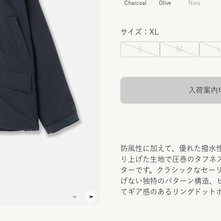
Charcoal
Olive
Navy
サイズ：XL
S
M
入荷案内
防風性に加えて、優れた撥水
り上げた生地で圧巻のタフネ
ターです。クラシックなセー
げない独特のパターン構造、
てギア感のあるリングドット