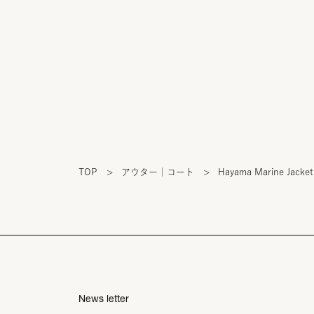
TOP
>
アウター｜コート
>
Hayama Marine Jacket
News letter