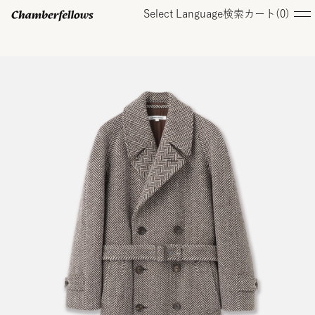
Select Language
検索
カート(
0
)
ログイン/ 新規会員登録
オンラインストア
コレクション
店舗
お知らせ