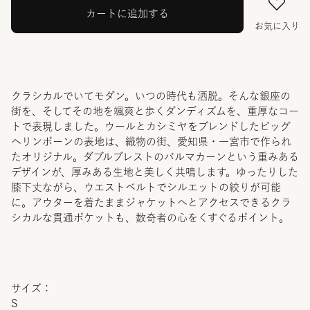
カートに追加する
お気に入り
クラシカルでいてモダン。いつの時代も洒脱。そんな銀座の
街を、そしてその地を颯爽と歩くダンディズムを、重厚なコー
トで表現しました。ウールとカシミヤをブレンドしたビッグ
ヘリンボーンの表地は、織物の街、愛知県・一宮市で作られ
たオリジナル。ダブルブレストのバルマカーンという重みある
デザインが、厚みある生地と美しく共鳴します。ゆったりした
膝下丈ながら、ウエストベルトでシルエットの絞りが可能
に。アウターを着たままジャケットへとアクセスできるクラ
シカルな貫通ポケットも、数奇者の心をくすぐるポイント。
サイズ：
S