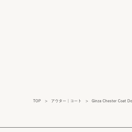
TOP
>
アウター｜コート
>
Ginza Chester Coat D