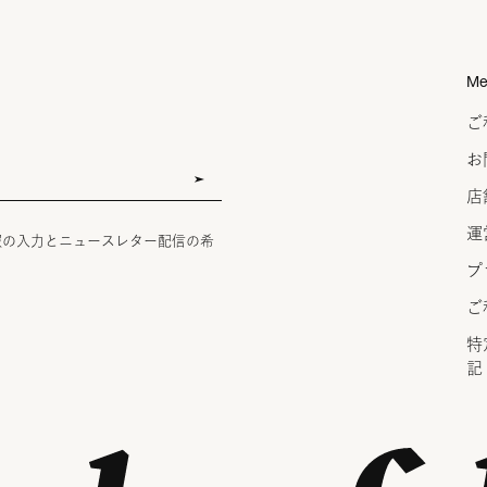
Me
ご
お
店
運
報の入力とニュースレター配信の希
プ
ご
特
記