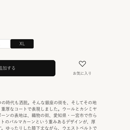
L
XL
追加する
お気に入り
つの時代も洒脱。そんな銀座の街を、そしてその地
、重厚なコートで表現しました。ウールとカシミヤ
ボーンの表地は、織物の街、愛知県・一宮市で作ら
ストのバルマカーンという重みあるデザインが、厚
す。ゆったりした膝下丈ながら、ウエストベルトで