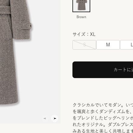
Brown
サイズ：XL
S
M
カートに
クラシカルでいてモダン。い
を颯爽と歩くダンディズムを
をブレンドしたビッグヘリン
れたオリジナル。ダブルブレ
みある生地と美しく共鳴しま