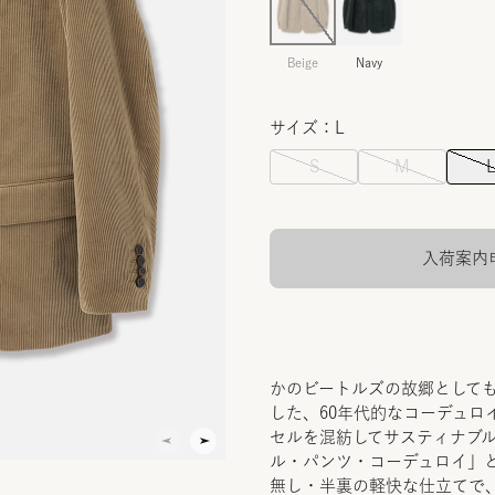
Beige
Navy
サイズ：L
S
M
入荷案内
かのビートルズの故郷として
した、60年代的なコーデュロ
セルを混紡してサスティナブ
ル・パンツ・コーデュロイ」
無し・半裏の軽快な仕立てで