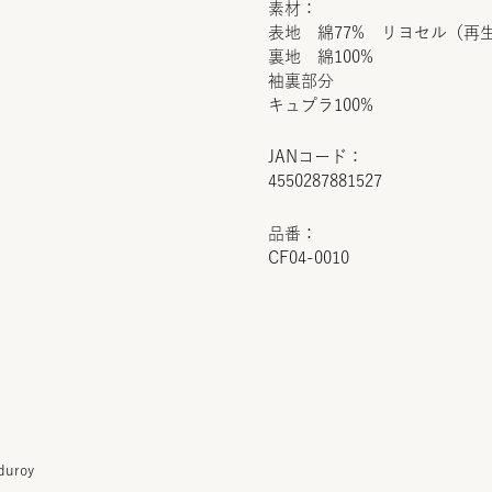
素材：
表地 綿77% リヨセル（再生
裏地 綿100%
袖裏部分
キュプラ100%
JANコード：
4550287881527
品番：
CF04-0010
duroy