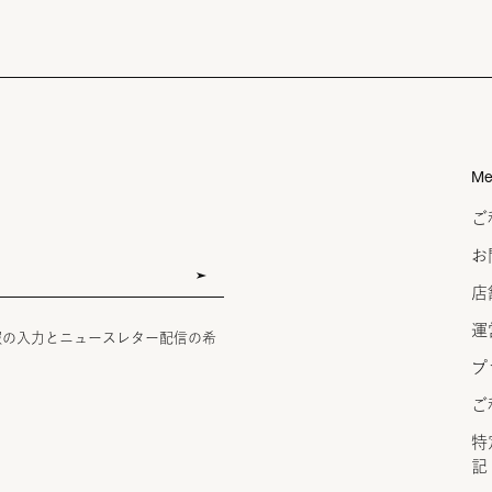
Me
ご
お
店
運
報の入力とニュースレター配信の希
プ
ご
特
記