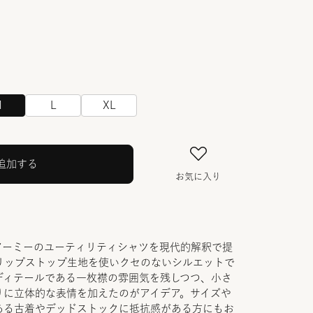
M
L
XL
追加する
お気に入り
.アーミーのユーティリティシャツを現代的解釈で提
リップストップ生地を使いクセのないシルエットで
ディテールである一枚襟の雰囲気を残しつつ、小さ
りに立体的な表情を加えたのがアイデア。サイズや
ある古着やデッドストックに抵抗感がある方にもお