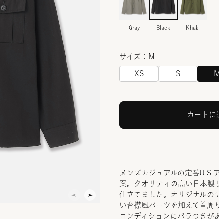
Gray
Black
Khaki
サイズ：M
XS
S
カートに
メンズカジュアルの定番U.S
案。クオリティの高い日本製
仕立てました。オリジナルの
い台襟風パーツを加えて首周
コンディションにバラつきが