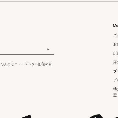
Me
ご
お
店
運
報の入力とニュースレター配信の希
プ
ご
特
記