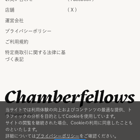
店舗
( X )
運営会社
プライバシーポリシー
ご利用規約
特定商取引に関する法律に
基
づく表記
当サイトでは利用体験の向上およびコンテンツの最適な提供、ト
© Chamberfellows
ラフィックの分析を目的としてCookieを使用しています。
サイトの閲覧を継続された場合、Cookieの利用に同意したことも
のといたします。
詳細については
プライバシーポリシー
をご確認ください。