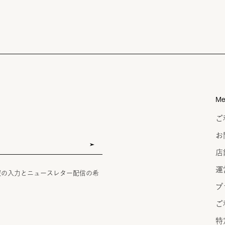
Me
ご
お
店
運
報の入力とニュースレター配信の希
プ
ご
特