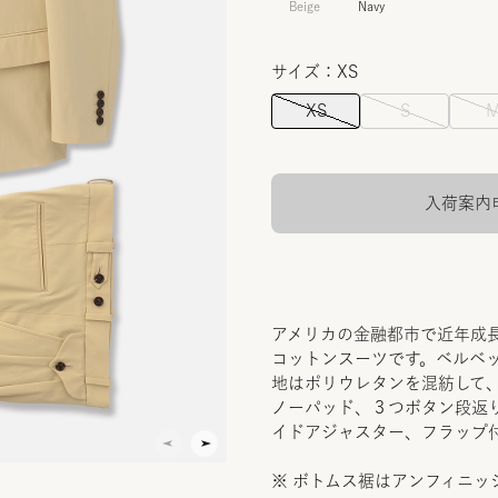
Beige
Navy
サイズ：XS
XS
S
入荷案内
アメリカの金融都市で近年成
コットンスーツです。ベルベ
地はポリウレタンを混紡して
ノーパッド、３つボタン段返
イドアジャスター、フラップ
※ ボトムス裾はアンフィニッ