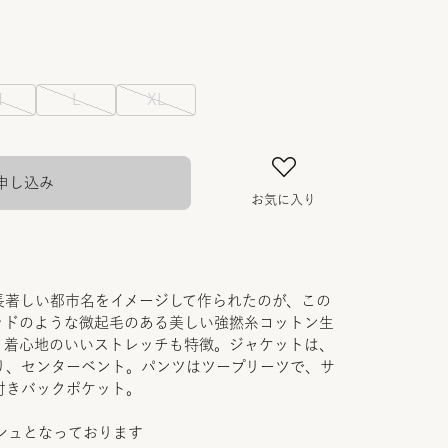
M
L
XL
申し込み
お気に入り
長著しい都市名をイメージして作られたのが、この
ッドのような微起毛のある美しい強撚糸コットン生
、着心地のいいストレッチも特徴。ジャケットは、
り、センターベント。パンツはツープリーツで、サ
付きバックポケット。
シュとなっております