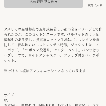
入荷案内申し込み
お気に入り
アメリカの金融都市で近年成長著しい都市名をイメージして作
られたのが、このコットンスーツです。ベルベッドのような
微起毛のある美しい強撚糸コットン生地はポリウレタンを混
紡して、着心地のいいストレッチも特徴。ジャケットは、ノ
ーパッド、３つボタン段返り、センターベント。パンツはツ
ープリーツで、サイドアジャスター、フラップ付きバックポ
ケット。
※ ボトムス裾はアンフィニッシュとなっております
サイズ：
XS
着丈69.5 肩幅41.0 胸囲100.0 裄丈81.5 袖丈61.0 ウエ