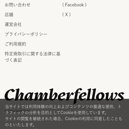
お問い合わせ
( Facebook )
店舗
( X )
運営会社
プライバシーポリシー
ご利用規約
特定商取引に関する法律に
基
づく表記
当サイトでは利用体験の向上およびコンテンツの最適な提供、ト
© Chamberfellows
ラフィックの分析を目的としてCookieを使用しています。
サイトの閲覧を継続された場合、Cookieの利用に同意したことも
のといたします。