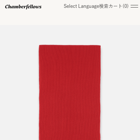
Select Language
検索
カート(
0
)
ログイン/ 新規会員登録
オンラインストア
コレクション
店舗
お知らせ