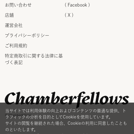
お問い合わせ
( Facebook )
店舗
( X )
運営会社
プライバシーポリシー
ご利用規約
特定商取引に関する法律に
基
づく表記
当サイトでは利用体験の向上およびコンテンツの最適な提供、ト
© Chamberfellows
ラフィックの分析を目的としてCookieを使用しています。
サイトの閲覧を継続された場合、Cookieの利用に同意したことも
のといたします。