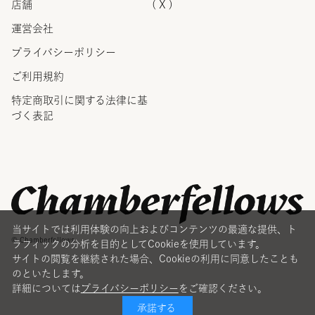
店舗
( X )
運営会社
プライバシーポリシー
ご利用規約
特定商取引に関する法律に
基
づく表記
当サイトでは利用体験の向上およびコンテンツの最適な提供、ト
© Chamberfellows
ラフィックの分析を目的としてCookieを使用しています。
サイトの閲覧を継続された場合、Cookieの利用に同意したことも
のといたします。
詳細については
プライバシーポリシー
をご確認ください。
承諾する