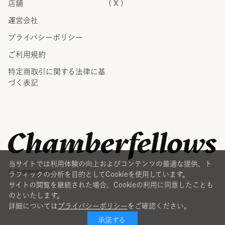
店舗
( X )
運営会社
プライバシーポリシー
ご利用規約
特定商取引に関する法律に
基
づく表記
当サイトでは利用体験の向上およびコンテンツの最適な提供、ト
© Chamberfellows
ラフィックの分析を目的としてCookieを使用しています。
サイトの閲覧を継続された場合、Cookieの利用に同意したことも
のといたします。
詳細については
プライバシーポリシー
をご確認ください。
承諾する