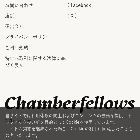
お問い合わせ
( Facebook )
店舗
( X )
運営会社
プライバシーポリシー
ご利用規約
特定商取引に関する法律に
基
づく表記
当サイトでは利用体験の向上およびコンテンツの最適な提供、ト
© Chamberfellows
ラフィックの分析を目的としてCookieを使用しています。
サイトの閲覧を継続された場合、Cookieの利用に同意したことも
のといたします。