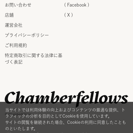
お問い合わせ
( Facebook )
店舗
( X )
運営会社
プライバシーポリシー
ご利用規約
特定商取引に関する法律に
基
づく表記
当サイトでは利用体験の向上およびコンテンツの最適な提供、ト
© Chamberfellows
ラフィックの分析を目的としてCookieを使用しています。
サイトの閲覧を継続された場合、Cookieの利用に同意したことも
のといたします。