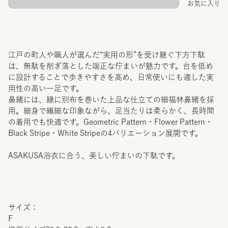
お気に入り
江戸の町人や職人が選んだ“実用の形”を受け継ぐ下方下駄
は、無駄を削ぎ落とした端正な佇まいが魅力です。台を低め
に設計することで歩きやすさを高め、日常使いにも適した実
用性の高い一足です。
鼻緒には、縁に別布を巻いた上品な仕立ての細福林鼻緒を採
用。細身で繊細な印象ながら、足当たりは柔らかく、長時間
の着用でも快適です。Geometric Pattern・Flower Pattern・
Black Stripe・White Stripeの4バリエーション展開です。
ASAKUSA浴衣に合う、美しい佇まいの下駄です。
サイズ：
F