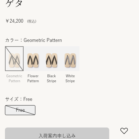
ゲタ
￥24,200
カラー：Geometric Pattern
Geometric
Flower
Black
White
Pattern
Pattern
Stripe
Stripe
サイズ：Free
Free
入荷案内申し込み