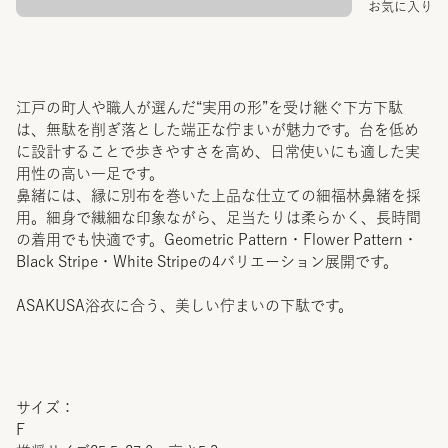
お気に入り
江戸の町人や職人が選んだ“実用の形”を受け継ぐ下方下駄
は、無駄を削ぎ落とした端正な佇まいが魅力です。台を低め
に設計することで歩きやすさを高め、日常使いにも適した実
用性の高い一足です。
鼻緒には、縁に別布を巻いた上品な仕立ての細福林鼻緒を採
用。細身で繊細な印象ながら、足当たりは柔らかく、長時間
の着用でも快適です。Geometric Pattern・Flower Pattern・
Black Stripe・White Stripeの4バリエーション展開です。
ASAKUSA浴衣に合う、美しい佇まいの下駄です。
サイズ：
F