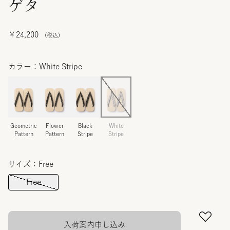
ゲタ
￥24,200
カラー：White Stripe
Geometric
Flower
Black
White
Pattern
Pattern
Stripe
Stripe
サイズ：Free
Free
入荷案内申し込み