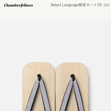
Select Language
検索
カート(
0
)
ログイン/ 新規会員登録
オンラインストア
コレクション
店舗
お知らせ