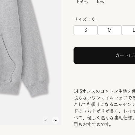
H/Gray
Navy
サイズ：XL
S
M
カートに
14.6オンスのコットン生地
張らないワンマイルウェアで
としても頼りになるエッセン
ドの立ち上がりが良く、レイ
べて、優しく温かな裏毛仕様
用もおすすめです。