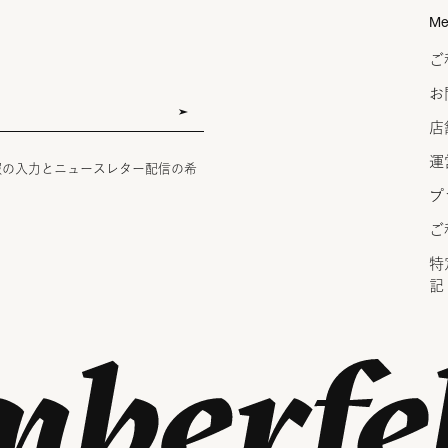
Me
ご
お
店
運
報の入力とニュースレター配信の希
プ
ご
特
記