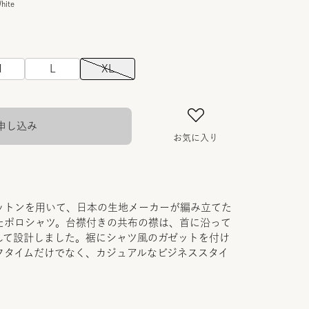
hite
M
L
XL
申し込み
お気に入り
コットンを用いて、日本の生地メーカーが編み立てた
たポロシャツ。台襟付きの共布の襟は、首に沿って
して設計しました。裾にシャツ風のガゼットを付け
フタイムだけでなく、カジュアルなビジネススタイ