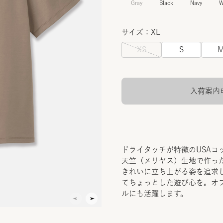
Gray
Black
Navy
W
サイズ：XL
XS
S
入荷案内
ドライタッチが特徴のUSA
天竺（メリヤス）生地で作っ
きれいに立ち上がる姿を追求
てちょっとした遊び心を。オ
ルにも活躍します。